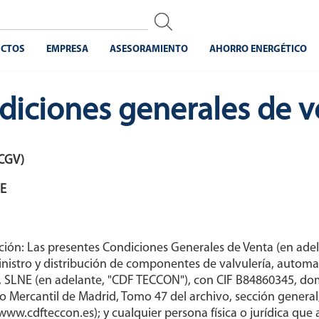
CTOS
EMPRESA
ASESORAMIENTO
AHORRO ENERGÉTICO
diciones generales de v
CGV)
NE
cación: Las presentes Condiciones Generales de Venta (en ade
nistro y distribución de componentes de valvulería, automa
NE (en adelante, "CDF TECCON"), con CIF B84860345, domicil
ro Mercantil de Madrid, Tomo 47 del archivo, sección general
w.cdfteccon.es); y cualquier persona física o jurídica que a