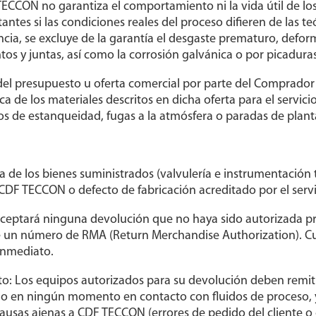
ECCON no garantiza el comportamiento ni la vida útil de los 
tantes si las condiciones reales del proceso difieren de las te
ncia, se excluye de la garantía el desgaste prematuro, defor
os y juntas, así como la corrosión galvánica o por picaduras
n del presupuesto u oferta comercial por parte del Comprado
a de los materiales descritos en dicha oferta para el servic
s de estanqueidad, fugas a la atmósfera o paradas de plant
a de los bienes suministrados (valvulería e instrumentación
CDF TECCON o defecto de fabricación acreditado por el servi
aceptará ninguna devolución que no haya sido autorizada p
un número de RMA (Return Merchandise Authorization). Cua
inmediato.
o: Los equipos autorizados para su devolución deben remitir
tado en ningún momento en contacto con fluidos de proces
causas ajenas a CDF TECCON (errores de pedido del cliente o