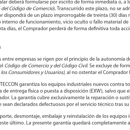
balar deberá formularse por escrito de forma inmediata o, a 
6 del Código de Comercio
). Transcurrido este plazo, no se a
or dispondrá de un plazo improrrogable de treinta (30) días
nterno de funcionamiento, vicio oculto o fallo material de 
einta días, el Comprador perderá de forma definitiva toda a
s
entre empresas se rigen por el principio de la autonomía de
el
Código de Comercio y del Código Civil
. Se excluye de for
e los Consumidores y Usuarios)
, al no ostentar el Comprador 
F TECCON garantiza los equipos industriales nuevos contra t
 de entrega física o puesta a disposición (EXW), salvo que 
rador. La garantía cubre exclusivamente la reparación o sust
ean declarados defectuosos por el servicio técnico tras su
sporte, desmontaje, embalaje y reinstalación de los equipos in
te último. La presente garantía quedará completamente anu