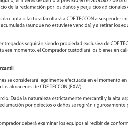
lguno, el interés de demora previsto en el
Artículo 7
de la c
juicio de la reclamación por los daños y perjuicios adicional
 sola cuota o factura facultará a CDF TECCON a suspender in
 acumulada (aunque no estuviese vencida) y a retirar los equ
 entregados seguirán siendo propiedad exclusiva de CDF TECC
asta ese momento, el Comprador custodiará los bienes en ca
rcantil
ienes se considerará legalmente efectuada en el momento en 
en los almacenes de CDF TECCON (EXW).
io: Dada la naturaleza estrictamente mercantil y la alta espe
 reclamación por defectos o daños se regirán rigurosamente 
Comprador deberá examinar los equipos al recibir de confor