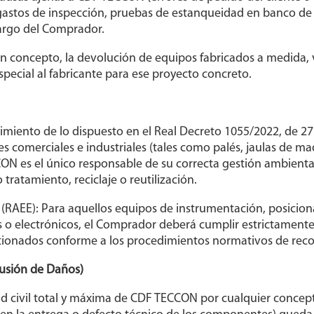
gastos de inspección, pruebas de estanqueidad en banco de e
cargo del Comprador.
gún concepto, la devolución de equipos fabricados a medida
especial al fabricante para ese proyecto concreto.
limiento de lo dispuesto en el Real Decreto 1055/2022, de 27
 comerciales e industriales (tales como palés, jaulas de mader
N es el único responsable de su correcta gestión ambiental
ratamiento, reciclaje o reutilización.
os (RAEE): Para aquellos equipos de instrumentación, posici
s o electrónicos, el Comprador deberá cumplir estrictamente
estionados conforme a los procedimientos normativos de recog
lusión de Daños)
ad civil total y máxima de CDF TECCON por cualquier concep