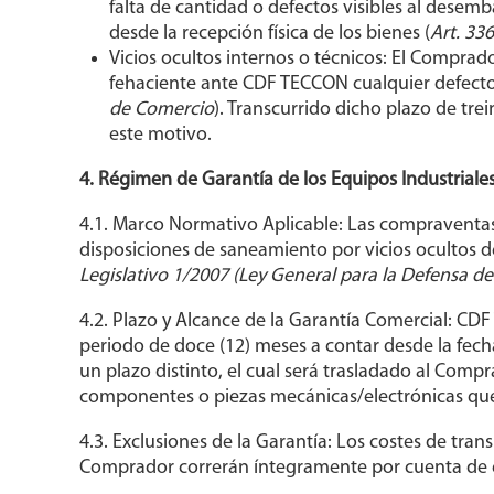
falta de cantidad o defectos visibles al desem
desde la recepción física de los bienes (
Art. 33
Vicios ocultos internos o técnicos: El Comprad
fehaciente ante CDF TECCON cualquier defecto i
de Comercio
). Transcurrido dicho plazo de tr
este motivo.
4. Régimen de Garantía de los Equipos Industriale
4.1. Marco Normativo Aplicable: Las compraventas 
disposiciones de saneamiento por vicios ocultos d
Legislativo 1/2007 (Ley General para la Defensa d
4.2. Plazo y Alcance de la Garantía Comercial: CD
periodo de doce (12) meses a contar desde la fecha
un plazo distinto, el cual será trasladado al Comp
componentes o piezas mecánicas/electrónicas que s
4.3. Exclusiones de la Garantía: Los costes de tran
Comprador correrán íntegramente por cuenta de es