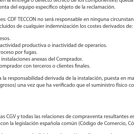
 en la entrega o defecto técnico de los componentes) queda 
nta del equipo específico objeto de la reclamación.
ales: CDF TECCON no será responsable en ninguna circunstan
uidos de cualquier indemnización los costes derivados de:
esos.
 actividad productiva o inactividad de operarios.
roceso por fugas.
 instalaciones anexas del Comprador.
omprador con terceros o clientes finales.
la responsabilidad derivada de la instalación, puesta en ma
grosos) una vez que ha verificado que el suministro físico c
stas CGV y todas las relaciones de compraventa resultantes en
on la legislación española común (Código de Comercio, Códig