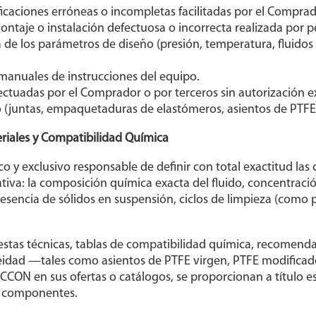
icaciones erróneas o incompletas facilitadas por el Comprad
ntaje o instalación defectuosa o incorrecta realizada por 
 de los parámetros de diseño (presión, temperatura, fluidos 
manuales de instrucciones del equipo.
fectuadas por el Comprador o por terceros sin autorización
 (juntas, empaquetaduras de elastómeros, asientos de PTF
eriales y Compatibilidad Química
co y exclusivo responsable de definir con total exactitud las 
tiva: la composición química exacta del fluido, concentraci
resencia de sólidos en suspensión, ciclos de limpieza (como p
uestas técnicas, tablas de compatibilidad química, recomenda
ueidad —tales como asientos de PTFE virgen, PTFE modificad
CCON en sus ofertas o catálogos, se proporcionan a título e
os componentes.