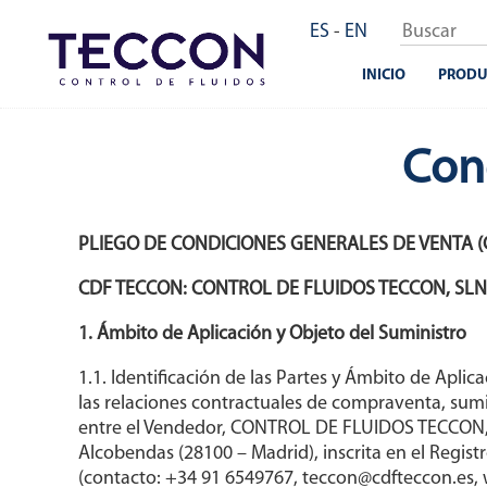
Pasar
ES
-
EN
al
contenido
INICIO
PRODU
principal
Con
PLIEGO DE CONDICIONES GENERALES DE VENTA (
CDF TECCON: CONTROL DE FLUIDOS TECCON, SL
1. Ámbito de Aplicación y Objeto del Suministro
1.1. Identificación de las Partes y Ámbito de Apli
las relaciones contractuales de compraventa, sumi
entre el Vendedor, CONTROL DE FLUIDOS TECCON, SL
Alcobendas (28100 – Madrid), inscrita en el Regist
(contacto: +34 91 6549767, teccon@cdfteccon.es, ww