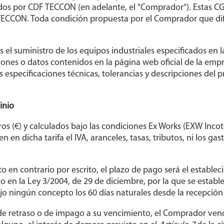
dos por CDF TECCON (en adelante, el "Comprador"). Estas CG
ECCON. Toda condición propuesta por el Comprador que difie
es el suministro de los equipos industriales especificados en
ciones o datos contenidos en la página web oficial de la em
as especificaciones técnicas, tolerancias y descripciones del
inio
Euros (€) y calculados bajo las condiciones Ex Works (EXW In
en en dicha tarifa el IVA, aranceles, tasas, tributos, ni los ga
o en contrario por escrito, el plazo de pago será el establec
sto en la Ley 3/2004, de 29 de diciembre, por la que se esta
 ningún concepto los 60 días naturales desde la recepción 
 de retraso o de impago a su vencimiento, el Comprador ve