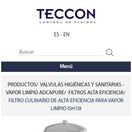
Pasar
al
contenido
principal
ES
-
EN
Menú
PRODUCTOS
VALVULAS HIGIÉNICAS Y SANITARIAS -
SOBRESCRIBIR
VAPOR LIMPIO ADCAPURE
FILTROS ALTA EFICIENCIA
FILTRO CULINARIO DE ALTA EFICIENCIA PARA VAPOR
ENLACES
LIMPIO ISH10I
DE
AYUDA
A