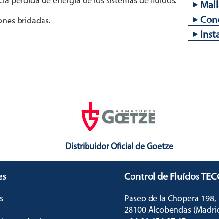
a pérdida de energía de los sistemas de fluidos.
IS40
Mall
IS40T
DN 1
Con
ones bridadas.
Aper
Inst
1,5 
Brid
2 mm
Insta
Distribuidor Oficial de Goetze
es
Control de Fluídos TE
s
Paseo de la Chopera 198
28100 Alcobendas (Madr