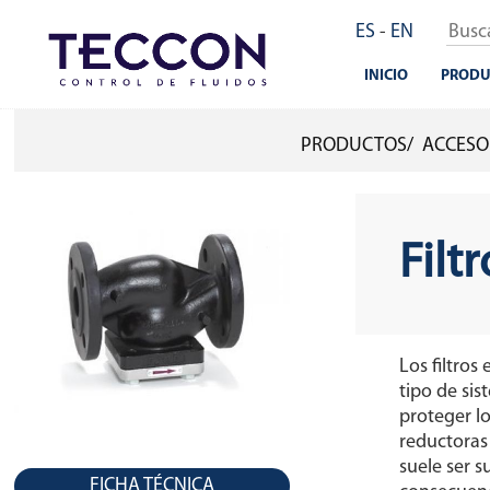
Pasar
ES
-
EN
al
contenido
INICIO
PRODU
principal
PRODUCTOS
ACCESO
SOBRESCRIBIR
ENLACES
DE
Filt
AYUDA
A
LA
Los filtros
NAVEGACIÓN
tipo de sis
proteger lo
reductoras 
suele ser 
FICHA TÉCNICA