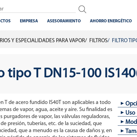
CTOS
EMPRESA
ASESORAMIENTO
AHORRO ENERGÉTICO
RIOS Y ESPECIALIDADES PARA VAPOR
FILTROS
FILTRO TIP
ro tipo T DN15-100 IS140
 en T de acero fundido IS40T son aplicables a todo
Opc
temas de vapor, agua, aceite y aire. Su finalidad es
Uso
Dife
s purgadores de vapor, las válvulas reguladoras,
Tapón
Mode
de presión, tuberías, etc. de la suciedad, que
Vapo
suciedad, que a menudo es la causa de daños y, en
Tam