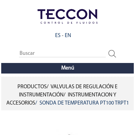
Pasar
al
contenido
principal
ES
-
EN
Menú
PRODUCTOS
VALVULAS DE REGULACIÓN E
SOBRESCRIBIR
INSTRUMENTACIÓN
INSTRUMENTACION Y
ACCESORIOS
SONDA DE TEMPERATURA PT100 TRPT1
ENLACES
DE
AYUDA
A