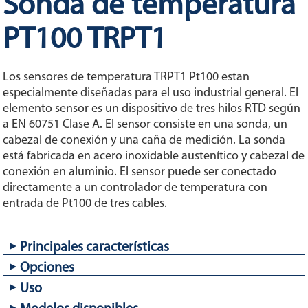
Sonda de temperatura
PT100 TRPT1
Los sensores de temperatura TRPT1 Pt100 estan
especialmente diseñadas para el uso industrial general. El
elemento sensor es un dispositivo de tres hilos RTD según
a EN 60751 Clase A. El sensor consiste en una sonda, un
cabezal de conexión y una caña de medición. La sonda
está fabricada en acero inoxidable austenítico y cabezal de
conexión en aluminio. El sensor puede ser conectado
directamente a un controlador de temperatura con
entrada de Pt100 de tres cables.
Principales características
Opciones
Cabeza tipo B-KNE.
Elemento sensor de tres hilos.
Uso
Diseños especiales bajo pedido.
Tiempo de respuesta rápido.
Montaje del transmisor 4-20mA de salida.