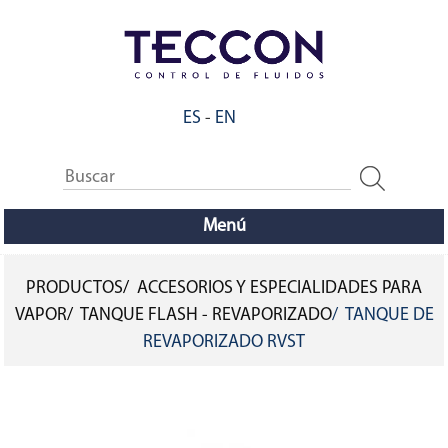
Pasar
al
contenido
principal
ES
-
EN
Menú
PRODUCTOS
ACCESORIOS Y ESPECIALIDADES PARA
SOBRESCRIBIR
VAPOR
TANQUE FLASH - REVAPORIZADO
TANQUE DE
REVAPORIZADO RVST
ENLACES
DE
AYUDA
A