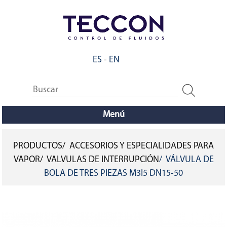
Pasar
al
contenido
principal
ES
-
EN
Menú
PRODUCTOS
ACCESORIOS Y ESPECIALIDADES PARA
SOBRESCRIBIR
VAPOR
VALVULAS DE INTERRUPCIÓN
VÁLVULA DE
BOLA DE TRES PIEZAS M3I5 DN15-50
ENLACES
DE
AYUDA
A