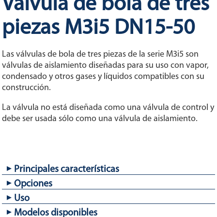
Válvula de bola de tres
piezas M3i5 DN15-50
Las válvulas de bola de tres piezas de la serie M3i5 son
válvulas de aislamiento diseñadas para su uso con vapor,
condensado y otros gases y líquidos compatibles con su
construcción.
La válvula no está diseñada como una válvula de control y
debe ser usada sólo como una válvula de aislamiento.
Principales características
Opciones
Diseño de bola flotante de paso total.
Puede ser reparada sin necesidad de desinstalarla de la
Uso
Diferentes materiales para los asientos.
tubería.
Modelos disponibles