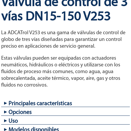
Válvula de control de 3
vías DN15-150 V253
La ADCATrol V253 es una gama de válvulas de control de
globo de tres vías diseñadas para garantizar un control
preciso en aplicaciones de servicio general.
Estas válvulas pueden ser equipadas con actuadores
neumáticos, hidráulicos o eléctricos y utilizarse con los
fluidos de proceso más comunes, como agua, agua
sobrecalentada, aceite térmico, vapor, aire, gas y otros
fluidos no corrosivos.
Principales características
Opciones
Versiones mezcladora y desviadora.
Diseño compacto y económico.
Uso
Varias opciones de sellado del vástago incluyendo
fuelle con bonete extendido.
Modelos disponibles