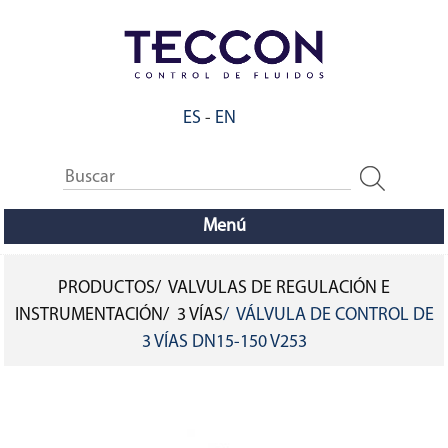
Pasar
al
contenido
principal
ES
-
EN
Menú
PRODUCTOS
VALVULAS DE REGULACIÓN E
SOBRESCRIBIR
INSTRUMENTACIÓN
3 VÍAS
VÁLVULA DE CONTROL DE
3 VÍAS DN15-150 V253
ENLACES
DE
AYUDA
A