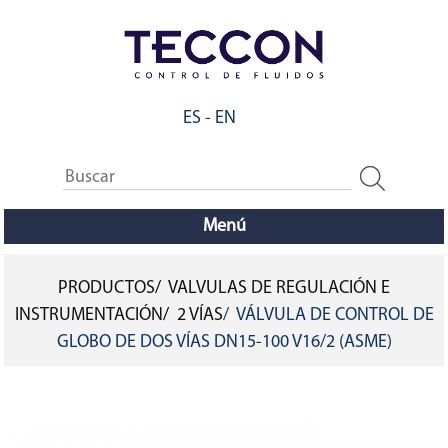
Pasar
al
contenido
principal
ES
-
EN
Menú
PRODUCTOS
VALVULAS DE REGULACIÓN E
SOBRESCRIBIR
INSTRUMENTACIÓN
2 VÍAS
VÁLVULA DE CONTROL DE
GLOBO DE DOS VÍAS DN15-100 V16/2 (ASME)
ENLACES
DE
AYUDA
A