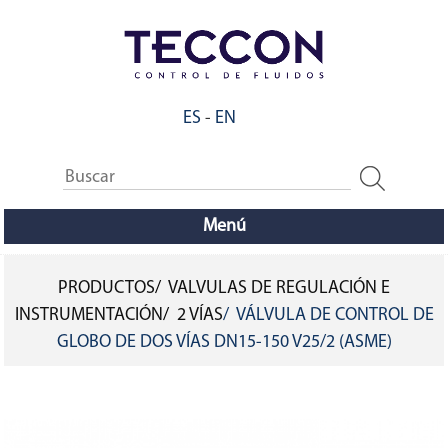
Pasar
al
contenido
principal
ES
-
EN
Menú
PRODUCTOS
VALVULAS DE REGULACIÓN E
SOBRESCRIBIR
INSTRUMENTACIÓN
2 VÍAS
VÁLVULA DE CONTROL DE
GLOBO DE DOS VÍAS DN15-150 V25/2 (ASME)
ENLACES
DE
AYUDA
A