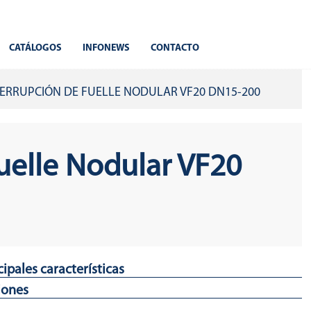
CATÁLOGOS
INFONEWS
CONTACTO
TERRUPCIÓN DE FUELLE NODULAR VF20 DN15-200
fuelle Nodular VF20
cipales características
iones
le de doble pared diseñado para gran durabilidad.
e de mantenimiento.