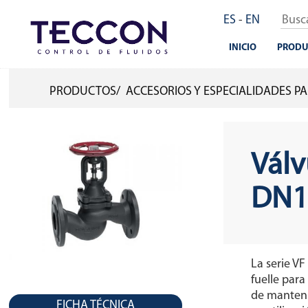
Pasar
ES
-
EN
al
contenido
INICIO
PRODU
principal
PRODUCTOS
ACCESORIOS Y ESPECIALIDADES P
SOBRESCRIBIR
ENLACES
DE
Válv
AYUDA
DN1
A
LA
NAVEGACIÓN
La serie VF
fuelle para
de manteni
FICHA TÉCNICA