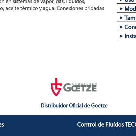
Uso
Tapó
ión en sistemas de vapor, gas, líquidos,
Empa
Junt
, aceite térmico y agua. Conexiones bridadas
Mode
Indi
Flui
Tam
Lubr
VF20
Con
DN 1
Inst
Brid
Ver 
Distribuidor Oficial de Goetze
es
Control de Fluídos TE