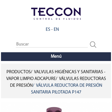
Pasar
al
contenido
principal
ES
-
EN
Menú
PRODUCTOS
VALVULAS HIGIÉNICAS Y SANITARIAS -
SOBRESCRIBIR
VAPOR LIMPIO ADCAPURE
VÁLVULAS REDUCTORAS
DE PRESIÓN
VÁLVULA REDUCTORA DE PRESIÓN
ENLACES
SANITARIA PILOTADA P147
DE
AYUDA
A