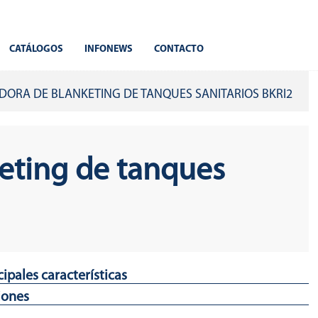
CATÁLOGOS
INFONEWS
CONTACTO
ORA DE BLANKETING DE TANQUES SANITARIOS BKRI2
keting de tanques
cipales características
iones
ño compacto.
 de ajuste no ascendente.