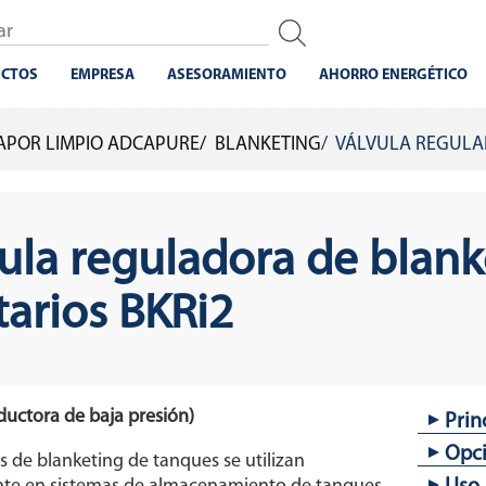
CTOS
EMPRESA
ASESORAMIENTO
AHORRO ENERGÉTICO
 VAPOR LIMPIO ADCAPURE
BLANKETING
VÁLVULA REGULAD
ula reguladora de blan
tarios BKRi2
eductora de baja presión)
Prin
Opc
Dise
s de blanketing de tanques se utilizan
Pomo