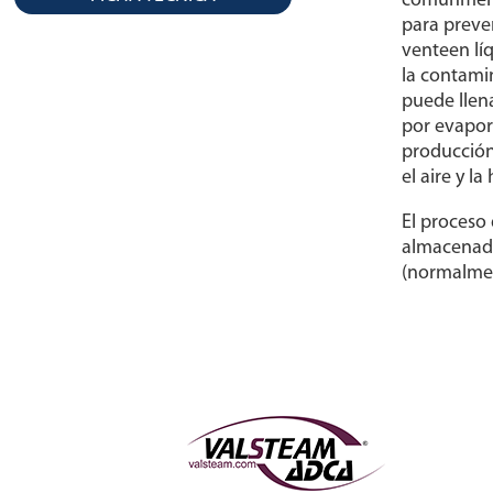
comúnment
para preve
venteen líq
la contami
puede llena
por evapor
producción)
el aire y l
El proceso 
almacenado
(normalme