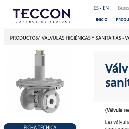
Pasar
ES
-
EN
al
contenido
INICIO
PRODU
principal
PRODUCTOS
VALVULAS HIGIÉNICAS Y SANITARIAS -
SOBRESCRIBIR
ENLACES
DE
Válv
AYUDA
sani
A
LA
NAVEGACIÓN
(Válvula r
Las válvula
FICHA TÉCNICA