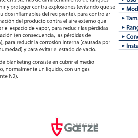
e en sistemas de almacenamiento de tanques
Uso
Cone
Junt
nir y proteger contra explosiones (evitando que se
Carg
Mode
ACA
uidos inflamables del recipiente), para controlar
Tapó
Aire
Tam
Piez
nación del producto contra el aire externo que
Cone
cons
BKRi
≤ 0,
Rang
r el espacio de vapor, para reducir las pérdidas
Cone
Otra
1/2"
ación (en consecuencia, las pérdidas de
pres
Con
Limp
, para reducir la corrosión interna (causada por
Blan
5 a 
Inst
a humedad) y para evitar el estado de vacío.
Vers
50 a
Brid
Brid
Se re
de blanketing consiste en cubrir el medio
u ho
, normalmente un líquido, con un gas
tram
nte N2).
Ver 